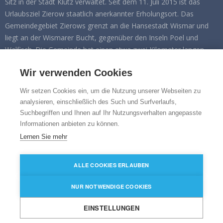
Sitz in der Stadt Klütz verwaltet. Seit dem 11. Juli 2015 ist das
Urlaubsziel Zierow staatlich anerkannter Erholungsort. Das
Gemeindegebiet Zierows grenzt an die Hansestadt Wismar und
liegt an der Wismarer Bucht, gegenüber den Inseln Poel und
Walfisch. Die Gemeinde hat einen etwa zwei Kilometer langen
Ostseeküstenabschnitt an der Eggers Wiek. Zu Zierow gehören
Wir verwenden Cookies
die Ortsteile Eggerstorf, Fliemstorf, Landstorf und Wisch.
Wir setzen Cookies ein, um die Nutzung unserer Webseiten zu
FOLGEN SIE UNS AUF
analysieren, einschließlich des Such und Surfverlaufs,
Suchbegriffen und Ihnen auf Ihr Nutzungsverhalten angepasste
Facebook
Informationen anbieten zu können.
Instagram
Lernen Sie mehr
ALLE COOKIES ERLAUBEN
Impressum
|
Datenschutz
|
XML-Sitemap
|
Cookie
Einstellungen
NUR NOTWENDIGE COOKIES
Copyright 2018-2026 Gemeinde Zierow
EINSTELLUNGEN
Agentur Karl & Karl® - we develop design and create communication.
Zum Seitenanfang