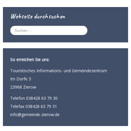
Webseite durchsuchen
S
u
c
h
e
n
So erreichen Sie uns:
.
.
Touristisches Informations- und Gemeindezentrum
.
Im Dorfe 3
23968 Zierow
Telefon 038428 63 79 30
Telefax 038428 63 79 31
info@gemeinde-zierow.de