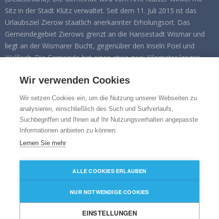
Sitz in der Stadt Klütz verwaltet. Seit dem 11. Juli 2015 ist das
Urlaubsziel Zierow staatlich anerkannter Erholungsort. Das
Gemeindegebiet Zierows grenzt an die Hansestadt Wismar und
liegt an der Wismarer Bucht, gegenüber den Inseln Poel und
Walfisch. Die Gemeinde hat einen etwa zwei Kilometer langen
Ostseeküstenabschnitt an der Eggers Wiek. Zu Zierow gehören
Wir verwenden Cookies
die Ortsteile Eggerstorf, Fliemstorf, Landstorf und Wisch.
Wir setzen Cookies ein, um die Nutzung unserer Webseiten zu
FOLGEN SIE UNS AUF
analysieren, einschließlich des Such und Surfverlaufs,
Suchbegriffen und Ihnen auf Ihr Nutzungsverhalten angepasste
Facebook
Informationen anbieten zu können.
Instagram
Lernen Sie mehr
ALLE COOKIES ERLAUBEN
Impressum
|
Datenschutz
|
XML-Sitemap
|
Cookie
Einstellungen
NUR NOTWENDIGE COOKIES
Copyright 2018-2026 Gemeinde Zierow
EINSTELLUNGEN
Agentur Karl & Karl® - we develop design and create communication.