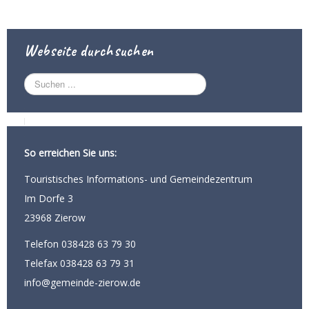
Webseite durchsuchen
S
u
c
h
e
n
So erreichen Sie uns:
.
.
Touristisches Informations- und Gemeindezentrum
.
Im Dorfe 3
23968 Zierow
Telefon 038428 63 79 30
Telefax 038428 63 79 31
info@gemeinde-zierow.de