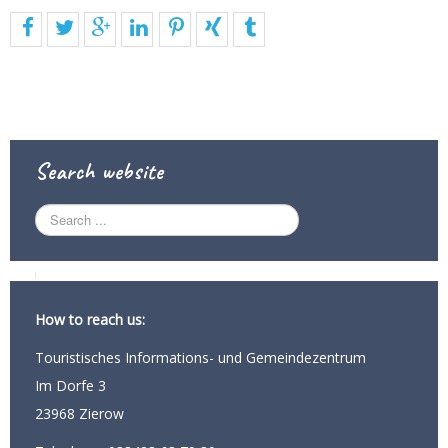
Search website
S
e
a
r
c
h
How to reach us:
.
.
Touristisches Informations- und Gemeindezentrum
.
Im Dorfe 3
23968 Zierow