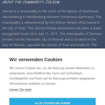
ABOUT THE COMMUNITY ZIEROW
Zierow is a municipality in the north of the district of Northwest
Mecklenburg in Mecklenburg-Western Pomerania (Germany). The
municipality is administered by the Klützer Winkel office based in
the city of Klütz. The Zierow holiday destination has been a state-
recognized resort since July 11, 2015. The municipality of Zierows
borders on the Hanseatic city of Wismar and is located on the
Bay of Wismar, opposite the islands of Poel and Walfisch. The
municipality has an approximately two kilometer long section of
the Baltic coast on the Eggers Wiek. Zierow includes the districts
Wir verwenden Cookies
of Eggerstorf, Fliemstorf, Landstorf and Wisch.
Wir setzen Cookies ein, um die Nutzung unserer Webseiten zu
FOLGEN SIE UNS AUF
analysieren, einschließlich des Such und Surfverlaufs,
Suchbegriffen und Ihnen auf Ihr Nutzungsverhalten angepasste
Facebook
Informationen anbieten zu können.
Instagram
Lernen Sie mehr
ALLE COOKIES ERLAUBEN