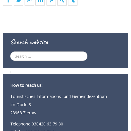
Search website
S
e
a
r
c
h
How to reach us:
.
.
Touristisches Informations- und Gemeindezentrum
.
Im Dorfe 3
23968 Zierow
Telephone 038428 63 79 30