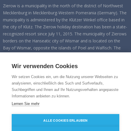
Zierow is a municipality in the north of the district of Northwest
Mecklenburg in Mecklenburg-Western Pomerania (Germany). The
municipality is administered by the Klützer Winkel office based in
the city of Klütz. The Zierow holiday destination has been a state-
recognized resort since July 11, 2015. The municipality of Zierows
borders on the Hanseatic city of Wismar and is located on the
Bay of Wismar, opposite the islands of Poel and Walfisch. The
municipality has an approximately two kilometer long section of
the Baltic coast on the Eggers Wiek. Zierow includes the districts
Wir verwenden Cookies
of Eggerstorf, Fliemstorf, Landstorf and Wisch.
Wir setzen Cookies ein, um die Nutzung unserer Webseiten zu
FOLGEN SIE UNS AUF
analysieren, einschließlich des Such und Surfverlaufs,
Suchbegriffen und Ihnen auf Ihr Nutzungsverhalten angepasste
Facebook
Informationen anbieten zu können.
Instagram
Lernen Sie mehr
ALLE COOKIES ERLAUBEN
Imprint
|
Privacy policy
|
Sitemap
|
XML